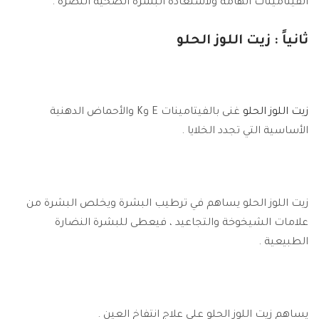
الفيتامينات الهامة ولاستعادة البشرة الصحية النضرة .
ث
انياً : زيت اللوز الحلو
زيت اللوز الحلو
غنى بالفيتامينات E وK والأحماض الدهنية
الأساسية التي تجدد الخلايا .
زيت اللوز الحلو يساهم في ترطيب البشرة ويخلص البشرة من
علامات الشيخوخة والتجاعيد ، فيعطى للبشرة النضارة
الطبيعية .
يساهم زيت اللوز الحلو على علاج انتفاخ العين .