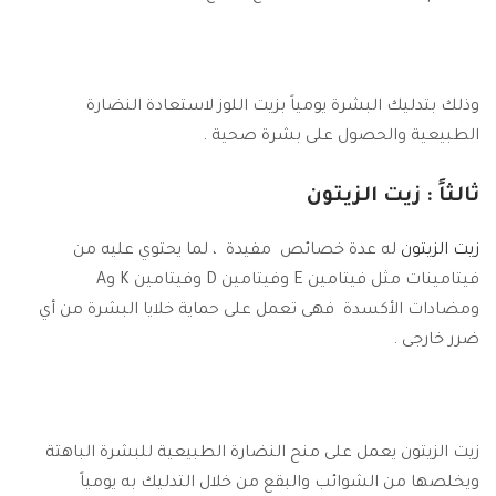
وذلك بتدليك البشرة يومياً بزيت اللوز لاستعادة النضارة
الطبيعية والحصول على بشرة صحية .
ث
الثاً : زيت الزيتون
زيت الزيتون
له عدة خصائص مفيدة ، لما يحتوي عليه من
فيتامينات مثل فيتامين E وفيتامين D وفيتامين K وA
ومضادات الأكسدة فهى تعمل على حماية خلايا البشرة من أي
ضرر خارجى .
زيت الزيتون يعمل على منح النضارة الطبيعية للبشرة الباهتة
ويخلصها من الشوائب والبقع من خلال التدليك به يومياً