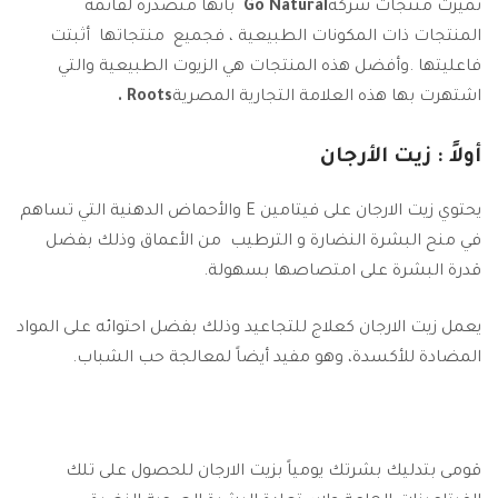
تميزت منتجات شركة
Go Natural
بأنها متصدره لقائمة
المنتجات ذات المكونات الطبيعية ، فجميع منتجاتها أثبتت
فاعليتها .وأفضل هذه المنتجات هي الزيوت الطبيعية والتي
اشتهرت بها هذه العلامة التجارية المصرية
Roots .
أولاً : زيت الأرجان
يحتوي زيت الارجان على فيتامين E والأحماض الدهنية التي تساهم
في منح البشرة النضارة و الترطيب من الأعماق وذلك بفضل
قدرة البشرة على امتصاصها بسهولة.
يعمل زيت الارجان كعلاج للتجاعيد وذلك بفضل احتوائه على المواد
المضادة للأكسدة، وهو مفيد أيضاً لمعالجة حب الشباب.
قومى بتدليك بشرتك يومياً بزيت الارجان للحصول على تلك