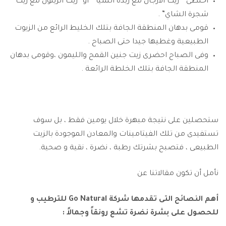
أخلطى ” زيت الارجان مع زبدة الشيا ” أو “زيت الزيتون مع زيت
شجرة الشاي” .
قومى بدهان المنطقة الجافة بتلك الخليط الرائع من الزيوت
الطبيعية وغطيها جيدا حتى الصباح .
وفى الصباح احضرى زيت جنين القمح والليمون ،وقومى بدهان
المنطقة الجافة بتلك الخلطة الرائعة .
ستحصلين على نتيجة مبهرة خلال يومين فقط ، بل سوف
تستفيدى من تلك الفيتامينات والمعادن الموجودة بالزيت
الطبيعى ، فتصبح بشرتك رطبة ، نضرة ، نقية و صحية.
نأمل أن تكون مقالاتنا عن
أهم النصائح التى تقدمها شركة Go Natural للترطيب و
للحصول على بشرة نضرة تشع رونقاً وجمالاً :