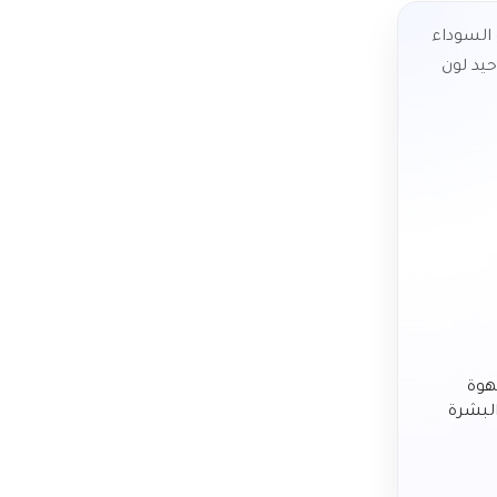
قهوة
البشرة