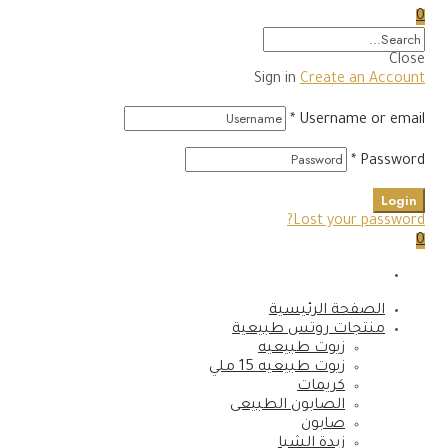
0
Close
Sign in
Create an Account
*
Username or email
*
Password
Login
Lost your password?
0
الصفحة الرئيسية
منتجات روتس طبيعية
زيوت طبيعيه
زيوت طبيعيه 15 ملي
كريمات
الصابون الطبيعى
صابون
زبدة الشيا