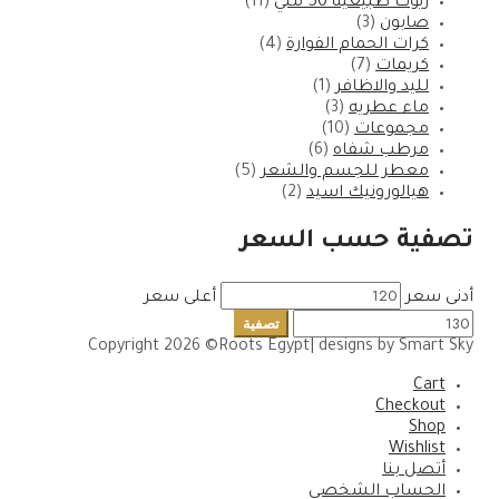
زيوت طبيعيه 50 ملي
(11)
صابون
(3)
كرات الحمام الفوارة
(4)
كريمات
(7)
لليد والاظافر
(1)
ماء عطريه
(3)
مجموعات
(10)
مرطب شفاه
(6)
معطر للجسم والشعر
(5)
هيالورونيك اسيد
(2)
تصفية حسب السعر
أدنى سعر
أعلى سعر
تصفية
Copyright 2026 ©Roots Egypt| designs by Smart Sky
Cart
Checkout
Shop
Wishlist
أتصل بنا
الحساب الشخصى