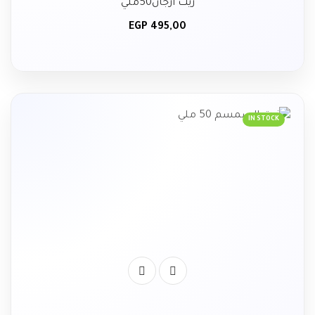
زيت ارجان50ملي
EGP
495,00
IN STOCK