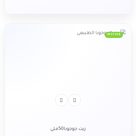
IN STOCK
زيت جوجوبا50ملي