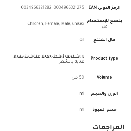
الرمز الدولى EAN
0034966321275, 0034966321282
ينصح للإستخدام
Children, Female, Male, unisex
من
حال المنتج
Oil
زيوت تجميلية طبيعية
,
عناية بالبشرة
,
Product type
عناية بالشعر
Volume
50 مل
الوزن والحجم
ml.
حجم العبوة
ml.
المراجعات