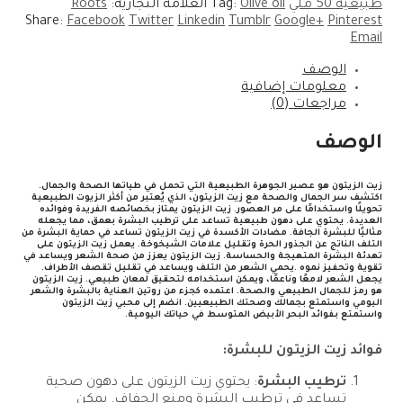
طبيعيه 50 ملي
Olive oil
Tag:
العلامة التجارية:
Roots
Share:
Facebook
Twitter
Linkedin
Tumblr
Google+
Pinterest
Email
الوصف
معلومات إضافية
مراجعات (0)
الوصف
زيت الزيتون هو عصير الجوهرة الطبيعية التي تحمل في طياتها الصحة والجمال.
اكتشف سر الجمال والصحة مع زيت الزيتون، الذي يُعتبر من أكثر الزيوت الطبيعية
تحويلًا واستخدامًا على مر العصور. زيت الزيتون يمتاز بخصائصه الفريدة وفوائده
العديدة. يحتوي على دهون طبيعية تساعد على ترطيب البشرة بعمق، مما يجعله
مثاليًا للبشرة الجافة. مضادات الأكسدة في زيت الزيتون تساعد في حماية البشرة من
التلف الناتج عن الجذور الحرة وتقليل علامات الشيخوخة. يعمل زيت الزيتون على
تهدئة البشرة المتهيجة والحساسة. زيت الزيتون يعزز من صحة الشعر ويساعد في
تقوية وتحفيز نموه .يحمي الشعر من التلف ويساعد في تقليل تقصف الأطراف.
يجعل الشعر لامعًا وناعمًا، ويمكن استخدامه لتحقيق لمعان طبيعي. زيت الزيتون
هو رمز للجمال الطبيعي والصحة. اعتمده كجزء من روتين العناية بالبشرة والشعر
اليومي واستمتع بجمالك وصحتك الطبيعيين. انضم إلى محبي زيت الزيتون
واستمتع بفوائد البحر الأبيض المتوسط في حياتك اليومية.
فوائد زيت الزيتون للبشرة:
ترطيب البشرة
: يحتوي زيت الزيتون على دهون صحية
تساعد في ترطيب البشرة ومنع الجفاف. يمكن