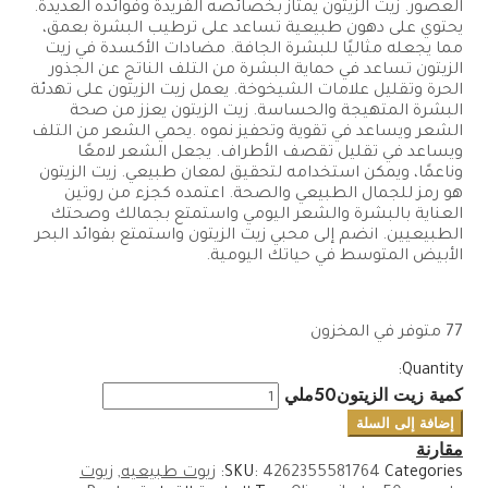
العصور. زيت الزيتون يمتاز بخصائصه الفريدة وفوائده العديدة.
يحتوي على دهون طبيعية تساعد على ترطيب البشرة بعمق،
مما يجعله مثاليًا للبشرة الجافة. مضادات الأكسدة في زيت
الزيتون تساعد في حماية البشرة من التلف الناتج عن الجذور
الحرة وتقليل علامات الشيخوخة. يعمل زيت الزيتون على تهدئة
البشرة المتهيجة والحساسة. زيت الزيتون يعزز من صحة
الشعر ويساعد في تقوية وتحفيز نموه .يحمي الشعر من التلف
ويساعد في تقليل تقصف الأطراف. يجعل الشعر لامعًا
وناعمًا، ويمكن استخدامه لتحقيق لمعان طبيعي. زيت الزيتون
هو رمز للجمال الطبيعي والصحة. اعتمده كجزء من روتين
العناية بالبشرة والشعر اليومي واستمتع بجمالك وصحتك
الطبيعيين. انضم إلى محبي زيت الزيتون واستمتع بفوائد البحر
الأبيض المتوسط في حياتك اليومية.
77 متوفر في المخزون
Quantity:
كمية زيت الزيتون50ملي
إضافة إلى السلة
مقارنة
Categories:
4262355581764
SKU:
زيوت طبيعيه
,
زيوت