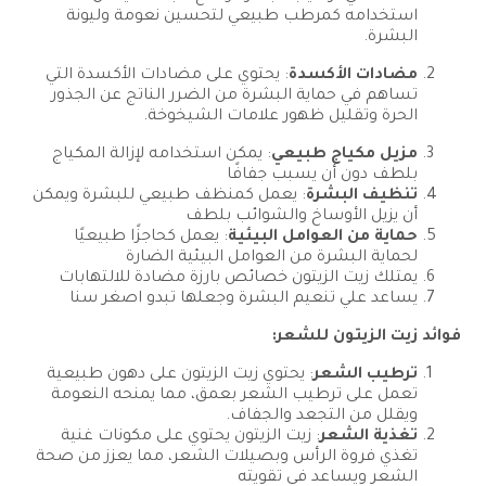
استخدامه كمرطب طبيعي لتحسين نعومة وليونة
البشرة.
مضادات الأكسدة
: يحتوي على مضادات الأكسدة التي
تساهم في حماية البشرة من الضرر الناتج عن الجذور
الحرة وتقليل ظهور علامات الشيخوخة.
مزيل مكياج طبيعي
: يمكن استخدامه لإزالة المكياج
بلطف دون أن يسبب جفافًا
تنظيف البشرة
: يعمل كمنظف طبيعي للبشرة ويمكن
أن يزيل الأوساخ والشوائب بلطف
حماية من العوامل البيئية
: يعمل كحاجزًا طبيعيًا
لحماية البشرة من العوامل البيئية الضارة
يمتلك زيت الزيتون خصائص بارزة مضادة للالتهابات
يساعد علي تنعيم البشرة وجعلها تبدو اصغر سنا
فوائد زيت الزيتون للشعر:
ترطيب الشعر
: يحتوي زيت الزيتون على دهون طبيعية
تعمل على ترطيب الشعر بعمق، مما يمنحه النعومة
ويقلل من التجعد والجفاف.
تغذية الشعر
: زيت الزيتون يحتوي على مكونات غنية
تغذي فروة الرأس وبصيلات الشعر، مما يعزز من صحة
الشعر ويساعد في تقويته