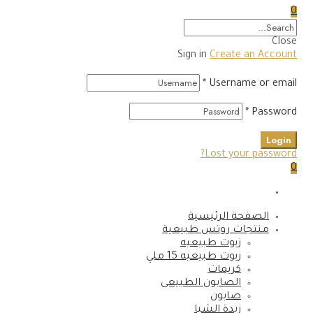
0
Close
Sign in
Create an Account
*
Username or email
*
Password
Login
Lost your password?
0
الصفحة الرئيسية
منتجات روتس طبيعية
زيوت طبيعيه
زيوت طبيعيه 15 ملي
كريمات
الصابون الطبيعى
صابون
زبدة الشيا