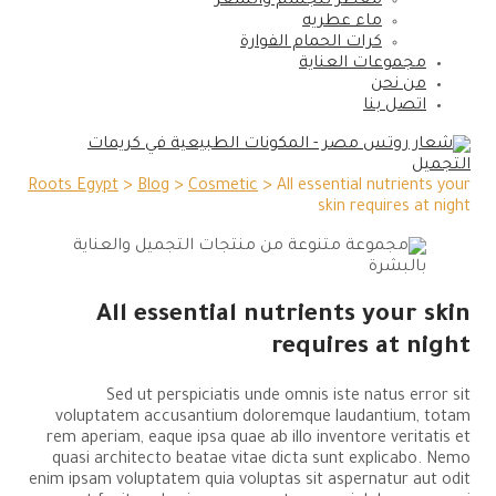
معطر للجسم والشعر
ماء عطريه
كرات الحمام الفوارة
مجموعات العناية
من نحن
اتصل بنا
Roots Egypt
>
Blog
>
Cosmetic
>
All essential nutrients your
skin requires at night
All essential nutrients your skin
requires at night
Sed ut perspiciatis unde omnis iste natus error sit
voluptatem accusantium doloremque laudantium, totam
rem aperiam, eaque ipsa quae ab illo inventore veritatis et
quasi architecto beatae vitae dicta sunt explicabo. Nemo
enim ipsam voluptatem quia voluptas sit aspernatur aut odit