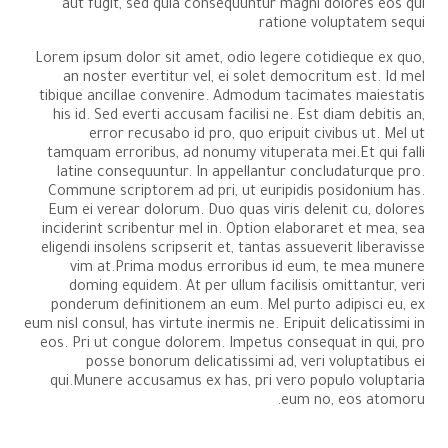
aut fugit, sed quia consequuntur magni dolores eos qui
ratione voluptatem sequi
Lorem ipsum dolor sit amet, odio legere cotidieque ex quo,
an noster evertitur vel, ei solet democritum est. Id mel
tibique ancillae convenire. Admodum tacimates maiestatis
his id. Sed everti accusam facilisi ne. Est diam debitis an,
error recusabo id pro, quo eripuit civibus ut. Mel ut
tamquam erroribus, ad nonumy vituperata mei.Et qui falli
latine consequuntur. In appellantur concludaturque pro.
Commune scriptorem ad pri, ut euripidis posidonium has.
Eum ei verear dolorum. Duo quas viris delenit cu, dolores
inciderint scribentur mel in. Option elaboraret et mea, sea
eligendi insolens scripserit et, tantas assueverit liberavisse
vim at.Prima modus erroribus id eum, te mea munere
doming equidem. At per ullum facilisis omittantur, veri
ponderum definitionem an eum. Mel purto adipisci eu, ex
eum nisl consul, has virtute inermis ne. Eripuit delicatissimi in
eos. Pri ut congue dolorem. Impetus consequat in qui, pro
posse bonorum delicatissimi ad, veri voluptatibus ei
qui.Munere accusamus ex has, pri vero populo voluptaria
eum no, eos atomoru.