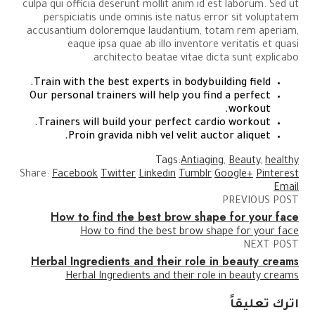
culpa qui officia deserunt mollit anim id est laborum. Sed ut
perspiciatis unde omnis iste natus error sit voluptatem
accusantium doloremque laudantium, totam rem aperiam,
eaque ipsa quae ab illo inventore veritatis et quasi
architecto beatae vitae dicta sunt explicabo.
Train with the best experts in bodybuilding field.
Our personal trainers will help you find a perfect
workout.
Trainers will build your perfect cardio workout.
Proin gravida nibh vel velit auctor aliquet.
Tags:
Antiaging
,
Beauty
,
healthy
Share:
Facebook
Twitter
Linkedin
Tumblr
Google+
Pinterest
Email
PREVIOUS POST
How to find the best brow shape for your face
How to find the best brow shape for your face
NEXT POST
Herbal Ingredients and their role in beauty creams
Herbal Ingredients and their role in beauty creams
اترك تعليقاً