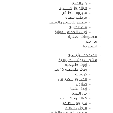
جل الصبار
هيالورونيك اسيد
سيروم الأظافر
مرطب شفاه
معطر للجسم والشعر
ماء عطريه
كرات الحمام الفوارة
مجموعات العناية
من نحن
اتصل بنا
الصفحة الرئيسية
منتجات روتس طبيعية
زيوت طبيعيه
زيوت طبيعيه 15 ملي
كريمات
الصابون الطبيعى
صابون
زبدة الشيا
جل الصبار
هيالورونيك اسيد
سيروم الأظافر
مرطب شفاه