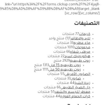
2441%2FKZSCJK6C39YGKKK6J5|title:%D8%A7%D9%84%D8%A3%D8%B9%D8%AF%D8%A7%D8%AF%20%D9%85%D8%AD%D8%AF%D9%88%D8%AF%D8%A9|target:_blank”]