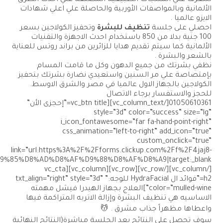
2441%2FKZSCJK6C39YGKKK6J5|title:%D8%A7%D9%84%D8%A3%D8%B9%D8%AF%D8%A7%D8%AF%20%D9%85%D8%AD%D8%AF%D9%88%D8%AF%D8%A9|target:_blank”]