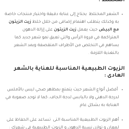
المختلط :
الشعر المختلط يحتاج إلى عناية دقيقة واختيار منتجات خاصة
به وكذلك يتطلب اهتمام إضافى من خلال خلط
زيت الزيتون
مع البيض
حيث يعمل
زيت الزيتون
على إزالة الدهون
المتراكمة في فروة الرأس والتي تعيق نمو شعر جديد كما
يساهم في التخلص من الأطراف المتقصفة ويمد الشعر
بالتغذية اللازمة .
الزيوت الطبيعية المناسبة للعناية بالشعر
العادى :
أفضل أنواع الشعر حيث يتمتع بمظهر صحي ليس باﻷملس
لدرجة الدهني ولا باليابس لدجة الجاف، كما لا توجد صعوبة في
العناية به بشكل عام.
أهم الزيوت الطبيعية المناسبة التى تساعد على الحفاظ على
لمعان و توازن نسبة الدهون و الزيوت الطبيعية في شعرك :