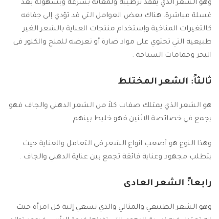
وهو الشعر الذي يفقد ترطيبه ولمعانة بسرعة وبسهولة بعد
غسلة مباشرة. هناك بعض العوامل التي قد تؤدي إلى جفافه
كالتغيرات المناخية وإستخدام منتجات العناية بالشعر الغير
طبيعية التي تحتوي على مواد ضارة أو تعرضه للملح والكلور فى
البحر وحمامات السباحة .
ثالثاً: الشعر المختلط
هو الشعر الذي يمتلك صفات كلاً من الشعر الدهني والجاف فهو
يجمع في خصائصة الاثنين فهو خليط بينهم .
وهذا النوع هو أصعب انواع الشعر في التعامل والعناية حيث
يتطلب مجهود وعناية فائقة تجمع بين عناية الدهني والجاف .
رابعا:ً الشعر العادى
وهو الشعر الطبيعي والمثالي والذي تسعي إلية كل امرأه حيث