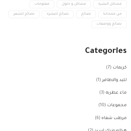
مشاكل البشرة
مشاكل و حلول
معلومات
من منتجاتنا
نصائح
نصائح للبشرة
نصائح للشعر
نصائح ووصفات
Categories
كريمات
7
لليد والاظافر
1
ماء عطريه
3
مجموعات
10
مرطب شفاه
6
هيالورونيك اسيد
2