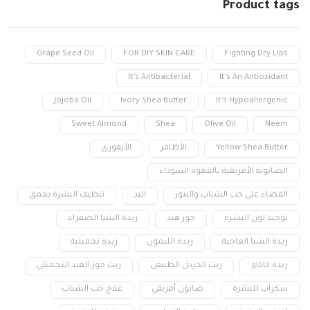
Product
tags
Grape Seed Oil
FOR DIY SKIN CARE
Fighting Dry Lips
It’s Antibacterial
It’s An Antioxidant
Jojoba Oil
Ivory Shea Butter
It’s Hypoallergenic
Sweet Almond
Shea
Olive Oil
Neem
Yellow Shea Butter
الأظافر
الأيفورى
الصابونة الأفريقية بالقهوة السوداء
القضاء على حب الشباب والبثور
اليد
تنظيف البشرة بعمق
توحيد لون البشرة
جوز هند
زبدة الشيا الصفراء
زبدة الشيا العاجية
زبدة الليمون
زبدة تجميلية
زبدة كاكاو
زيت الخردل الطبيعى
زيت جوز الهند التجميلى
سكراب للبشرة
صابون أفريقى
علاج حب الشباب