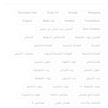
Damaged Hair
Body Oil
Beauty
Antiaging
Organic
Make Up
Healthy
Foundation
Skin Solution
أفضل زيت أرجان في مصر
أفضل زيوت طبيعية
الأحماض الدهنية
الجمال
الصحة
العناية بالبشرة
العناية بالشعر
العناية باللحية
الفوائد الصحية للزيوت
بصيلات الشعر
تقدم العمر
تلوث الهواء
حلول للبشرة
حلول للشعر
زيت الأرجان
زيت الجوجوبا
زيت الخروع
زيت الزيتون
زيوت طبيعية
زيوت طبيعية ١٠٠٪
زيوت للبشرة
زيوت للشعر
شعر لامع وصحى
عروض خاصة
عيوب و مميزات
فاعليات وأحداث
فقدان الوزن
فيتامين E