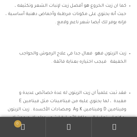
كما ان زيت الخروع هو أفضل زيت لإنبات الشعر وتكثيفه ،
حيث أنه يحتوي على مكونات مرطبة وأحماض دهنية أساسية ،
فإنه يوفر لك أيضا شعر ناعم ولامع .
زيت الزيتون فهو فعال جدا في علاج الرموش والحواجب
الخفيفة فيجب اختياره بعناية فائقة .
فقد ثبت علمياً ان زيت الزيتون له عدة خصائص عديدة و
مفيدة ، لما يحتوي عليه من فيتامينات مثل فيتامين E
وفيتامين D وفيتامين K وA ومضادات الأكسدة . زيت الزيتون
يمكنه استعادة السماكة الأصلية لشعر حواجبك ورموشك .
0